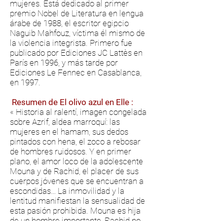
mujeres. Está dedicado al primer
premio Nobel de Literatura en lengua
árabe de 1988, el escritor egipcio
Naguib Mahfouz, víctima él mismo de
la violencia integrista. Primero fue
publicado por Ediciones JC Lattès en
París en 1996, y más tarde por
Ediciones Le Fennec en Casablanca,
en 1997.
Resumen de El olivo azul en Elle :
« Historia al ralentí, imagen congelada
sobre Azrif, aldea marroquí: las
mujeres en el hamam, sus dedos
pintados con hena, el zoco a rebosar
de hombres ruidosos. Y en primer
plano, el amor loco de la adolescente
Mouna y de Rachid, el placer de sus
cuerpos jóvenes que se encuentran a
escondidas… La inmovilidad y la
lentitud manifiestan la sensualidad de
esta pasión prohibida. Mouna es hija
de un hombre importante, Rachid no