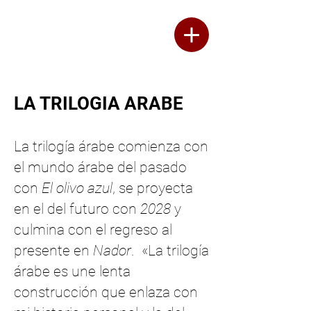
Thérèse Fournier
ESCRITOR
A
LA TRILOGIA ARABE
La trilogía árabe comienza con
el mundo árabe del pasado
con
El olivo azul
, se proyecta
en el del futuro con
2028
y
culmina con el regreso al
presente en
Nador
.
«La trilogía
árabe es une lenta
construcción que enlaza con