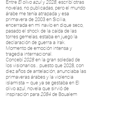
Entre
El olivo azul
y
2028
, escribí otras
novelas, no publicadas, pero el mundo
árabe me tenía atrapada y esa
primavera de 2003 en Sicilia,
encerrada en mi navío en dique seco,
pasado el shock de la caída de las
torres gemelas, estaba en juego la
declaración de guerra a Irak.
Momento de emoción intensa y
tragedia internacional.
Concebí
2028
en la gran soledad de
los visionarios… puesto que 2028, con
diez años de antelación, anunciaba las
primaveras árabes y la violencia
islamista – que ya se gestaba en El
olivo azul, novela que sirvió de
inspiración para
2084
de Boualem
Sansal. »
Sana es una revolucionaria modelo de
la república islámica, la Rip Wasa,
constituida tras la revolución de 2013.
Sin embargo, descubre que se