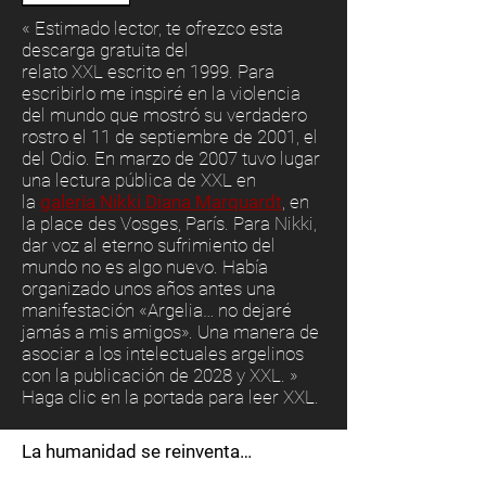
« Estimado lector, te ofrezco esta
descarga gratuita del
relato XXL escrito en 1999. Para
escribirlo me inspiré en la violencia
del mundo que mostró su verdadero
rostro el 11 de septiembre de 2001, el
del Odio. En marzo de 2007 tuvo lugar
una lectura pública de XXL en
la
galería Nikki Diana Marquardt
, en
la place des Vosges, París. Para Nikki,
dar voz al eterno sufrimiento del
mundo no es algo nuevo. Había
organizado unos años antes una
manifestación «Argelia… no dejaré
jamás a mis amigos». Una manera de
asociar a los intelectuales argelinos
con la publicación de 2028 y XXL. »
Haga clic en la portada para leer XXL.
La humanidad se reinventa…