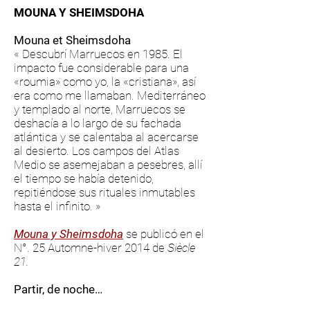
MOUNA Y SHEIMSDOHA
Mouna et Sheimsdoha
« Descubrí Marruecos en 1985. El
impacto fue considerable para una
«roumia» como yo, la «cristiana», así
era como me llamaban. Mediterráneo
y templado al norte, Marruecos se
deshacía a lo largo de su fachada
atlántica y se calentaba al acercarse
al desierto. Los campos del Atlas
Medio se asemejaban a pesebres, allí
el tiempo se había detenido,
repitiéndose sus rituales inmutables
hasta el infinito. »
Mouna y Sheimsdoh
a
se publicó en el
N°. 25 Automne-hiver 2014 de
Siècle
21.
Partir, de noche…