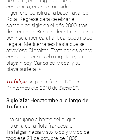
de Cádiz, es el lugar donde fui
concebida, cuando mi padre,
ingeniero, construía la base naval de
Rota. Regresé para celebrar el
cambio de siglo en el año 2000, tras
descender el Sena, rodear Francia y la
península ibérica atlántica, pues no se
llega al Mediterráneo hasta que se
atraviesa Gibraltar. Trafalgar es ahora
conocido por sus chiringuitos y su
playa hippy, Caños de Meca, y su
playa surfera. »
Trafalgar
se publicó en el N°. 16
Printemps-été 2010 de
Siècle 21.
Siglo XIX: Hecatombe a lo largo de
Trafalgar…
Era cirujano a bordo del buque
insignia de la flota francesa en
Trafalgar, había visto, oído y vivido de
todo ese 21 de octubre de 1805