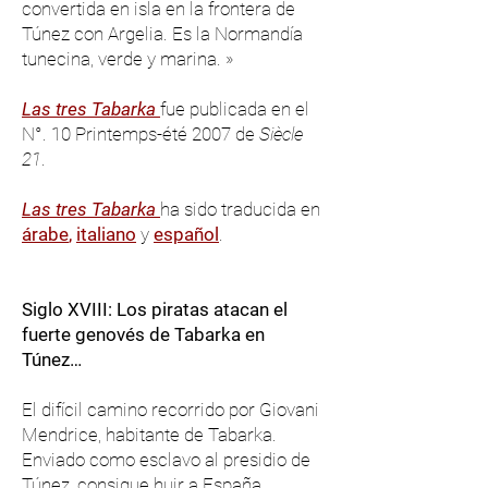
convertida en isla en la frontera de
Túnez con Argelia. Es la Normandía
tunecina, verde y marina. »
Las tres Tabarka
fue publicada en el
N°. 10 Printemps-été 2007 de
Siècle
21
.
Las tres Tabarka
ha sido traducida en
árabe
,
italiano
y
español
.
Siglo XVIII: Los piratas atacan el
fuerte genovés de Tabarka en
Túnez…
El difícil camino recorrido por Giovani
Mendrice, habitante de Tabarka.
Enviado como esclavo al presidio de
Túnez, consigue huir a España.